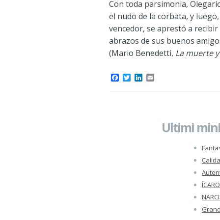
Con toda parsimonia, Olegario
el nudo de la corbata, y luego
vencedor, se aprestó a recibir l
abrazos de sus buenos amigo
(Mario Benedetti,
La muerte y
F
T
L
E
a
w
i
m
c
i
n
a
e
t
k
i
b
t
e
l
o
e
d
Ultimi mini
o
r
I
k
n
Fant
Calida
Autent
ÍCARO
NARC
Grand