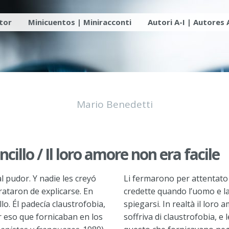
utor
Minicuentos | Miniracconti
Autori A-I | Autores 
Mario Benedetti
cillo / Il loro amore non era facile
 pudor. Y nadie les creyó
Li fermarono per attentato 
rataron de explicarse. En
credette quando l’uomo e l
lo. Él padecía claustrofobia,
spiegarsi. In realtà il loro
or eso que fornicaban en los
soffriva di claustrofobia, e 