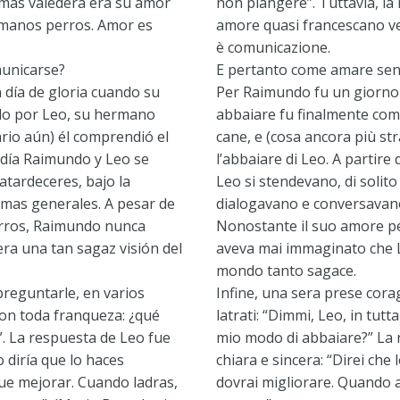
n más valedera era su amor
non piangere”. Tuttavia, la 
rmanos perros. Amor es
amore quasi francescano ver
è comunicazione.
unicarse?
E pertanto come amare se
día de gloria cuando su
Per Raimundo fu un giorno 
ido por Leo, su hermano
abbaiare fu finalmente comp
ario aún) él comprendió el
cane, e (cosa ancora più st
e día Raimundo y Leo se
l’abbaiare di Leo. A partir
 atardeceres, bajo la
Leo si stendevano, di solito 
emas generales. A pesar de
dialogavano e conversavano
rros, Raimundo nunca
Nonostante il suo amore per
ra una tan sagaz visión del
aveva mai immaginato che L
mondo tanto sagace.
preguntarle, en varios
Infine, una sera prese corag
con toda franqueza: ¿qué
latrati: “Dimmi, Leo, in tutt
”. La respuesta de Leo fue
mio modo di abbaiare?” La 
o diría que lo haces
chiara e sincera: “Direi che
ue mejorar. Cuando ladras,
dovrai migliorare. Quando a