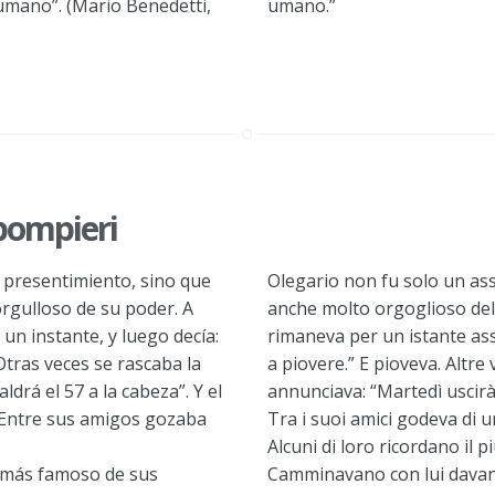
humano”. (Mario Benedetti,
umano.”
pompieri
l presentimiento, sino que
Olegario non fu solo un as
gulloso de su poder. A
anche molto orgoglioso del
un instante, y luego decía:
rimaneva per un istante ass
 Otras veces se rascaba la
a piovere.” E pioveva. Altre 
ldrá el 57 a la cabeza”. Y el
annunciava: “Martedì uscirà i
. Entre sus amigos gozaba
Tra i suoi amici godeva di 
Alcuni di loro ricordano il 
l más famoso de sus
Camminavano con lui davant