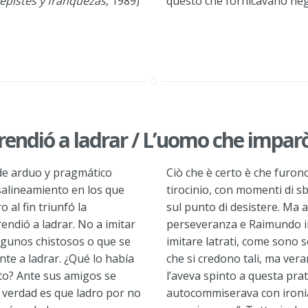
epistes y franquezas
, 1989)
questo che fornicavano negl
endió a ladrar / L’uomo che impar
de arduo y pragmático
Ciò che è certo è che furon
salineamiento en los que
tirocinio, con momenti di s
 al fin triunfó la
sul punto di desistere. Ma al
ndió a ladrar. No a imitar
perseveranza e Raimundo i
lgunos chistosos o que se
imitare latrati, come sono so
te a ladrar. ¿Qué lo había
che si credono tali, ma ver
to? Ante sus amigos se
l’aveva spinto a questa prat
 verdad es que ladro por no
autocommiserava con ironia