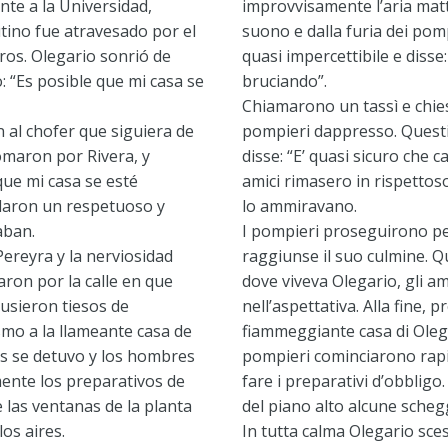
nte a la Universidad,
improvvisamente l’aria matt
tino fue atravesado por el
suono e dalla furia dei pom
ros. Olegario sonrió de
quasi impercettibile e disse:
: “Es posible que mi casa se
bruciando”.
Chiamarono un tassì e chiese
 al chofer que siguiera de
pompieri dappresso. Questi 
omaron por Rivera, y
disse: “E’ quasi sicuro che c
que mi casa se esté
amici rimasero in rispettoso
aron un respetuoso y
lo ammiravano.
aban.
I pompieri proseguirono pe
ereyra y la nerviosidad
raggiunse il suo culmine. Q
ron por la calle en que
dove viveva Olegario, gli ami
pusieron tiesos de
nell’aspettativa. Alla fine, p
ismo a la llameante casa de
fiammeggiante casa di Olega
os se detuvo y los hombres
pompieri cominciarono ra
nte los preparativos de
fare i preparativi d’obbligo.
 las ventanas de la planta
del piano alto alcune schegg
los aires.
In tutta calma Olegario sces