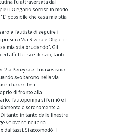
utina fu attraversata dal
pieri. Olegario sorrise in modo
 ”E’ possibile che casa mia stia
ro all’autista di seguire i
presero Via Rivera e Oligario
asa mia stia bruciando”. Gli
 ed affettuoso silenzio; tanto
r Via Pereyra e il nervosismo
uando svoltarono nella via
ci si fecero tesi
roprio di fronte alla
rio, l’autopompa si fermò e i
pidamente e serenamente a
 Di tanto in tanto dalle finestre
e volavano nell’aria.
e dal tassì. Si accomodò il