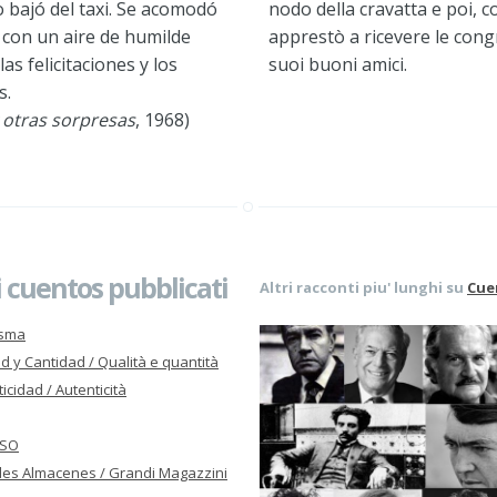
 bajó del taxi. Se acomodó
nodo della cravatta e poi, con
, con un aire de humilde
apprestò a ricevere le congr
as felicitaciones y los
suoi buoni amici.
s.
 otras sorpresas
, 1968)
 cuentos pubblicati
Altri racconti piu' lunghi su
Cue
asma
d y Cantidad / Qualità e quantità
icidad / Autenticità
ISO
es Almacenes / Grandi Magazzini