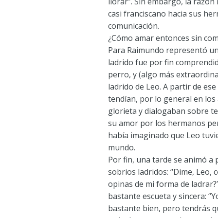
llorar”. Sin embargo, la razó
casi franciscano hacia sus he
comunicación.
¿Cómo amar entonces sin com
Para Raimundo representó un 
ladrido fue por fin comprend
perro, y (algo más extraordin
ladrido de Leo. A partir de es
tendían, por lo general en los
glorieta y dialogaban sobre t
su amor por los hermanos pe
había imaginado que Leo tuvie
mundo.
Por fin, una tarde se animó a 
sobrios ladridos: “Dime, Leo, 
opinas de mi forma de ladrar?
bastante escueta y sincera: “Y
bastante bien, pero tendrás q