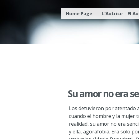
Skip
Home Page
L’Autrice | El A
to
content
Su amor no era sen
Los detuvieron por atentado al
cuando el hombre y la mujer t
realidad, su amor no era sencil
y ella, agorafobia. Era solo p