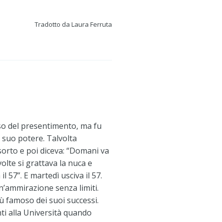
Tradotto da Laura Ferruta
so del presentimento, ma fu
 suo potere. Talvolta
orto e poi diceva: “Domani va
volte si grattava la nuca e
l 57”. E martedì usciva il 57.
un’ammirazione senza limiti.
più famoso dei suoi successi.
i alla Università quando