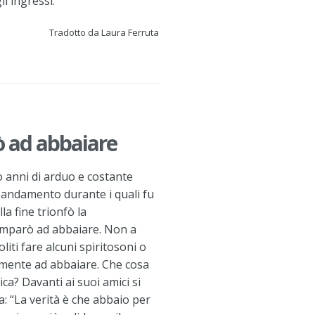
i ingressi.
Tradotto da Laura Ferruta
ò ad abbaiare
o anni di arduo e costante
bandamento durante i quali fu
la fine trionfò la
mparò ad abbaiare. Non a
liti fare alcuni spiritosoni o
amente ad abbaiare. Che cosa
ica? Davanti ai suoi amici si
: “La verità è che abbaio per