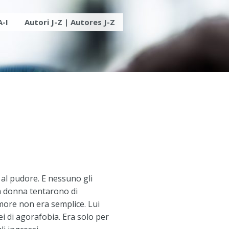
A-I
Autori J-Z | Autores J-Z
al pudore. E nessuno gli
a donna tentarono di
 amore non era semplice. Lui
lei di agorafobia. Era solo per