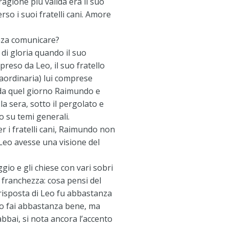
ragione più valida era il suo
so i suoi fratelli cani. Amore
nza comunicare?
di gloria quando il suo
reso da Leo, il suo fratello
raordinaria) lui comprese
e da quel giorno Raimundo e
la sera, sotto il pergolato e
 su temi generali.
 i fratelli cani, Raimundo non
eo avesse una visione del
gio e gli chiese con vari sobri
a franchezza: cosa pensi del
risposta di Leo fu abbastanza
 lo fai abbastanza bene, ma
bbai, si nota ancora l’accento