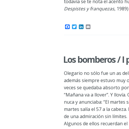
todavía se te nota el acento 
Despistes y franquezas
, 1989)
F
T
L
E
a
w
i
m
c
i
n
a
e
t
k
i
b
t
e
l
o
e
d
o
r
I
Los bomberos / I 
k
n
Olegario no sólo fue un as de
además siempre estuvo muy or
veces se quedaba absorto por 
“Mañana va a llover”. Y llovía.
nuca y anunciaba: “El martes sa
martes salía el 57 a la cabeza
de una admiración sin límites.
Algunos de ellos recuerdan e