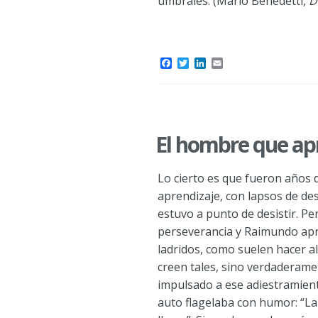
umbrales. (Mario Benedetti,
D
F
T
L
E
a
w
i
m
c
i
n
a
e
t
k
i
b
t
e
l
o
e
d
o
r
I
El hombre que apr
k
n
Lo cierto es que fueron años 
aprendizaje, con lapsos de de
estuvo a punto de desistir. Pero
perseverancia y Raimundo apre
ladridos, como suelen hacer a
creen tales, sino verdaderamen
impulsado a ese adiestramien
auto flagelaba con humor: “La