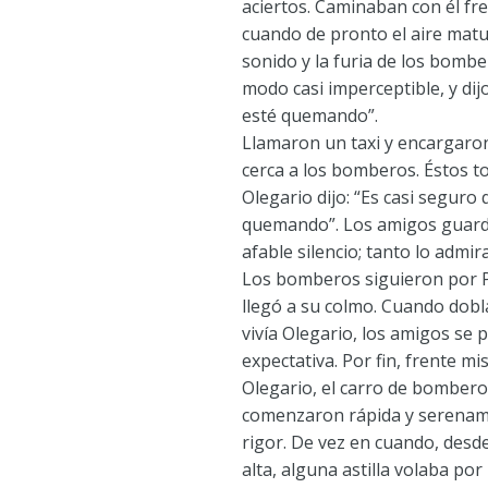
aciertos. Caminaban con él fre
cuando de pronto el aire matu
sonido y la furia de los bombe
modo casi imperceptible, y dijo
esté quemando”.
Llamaron un taxi y encargaron
cerca a los bomberos. Éstos t
Olegario dijo: “Es casi seguro 
quemando”. Los amigos guard
afable silencio; tanto lo admir
Los bomberos siguieron por P
llegó a su colmo. Cuando dobla
vivía Olegario, los amigos se 
expectativa. Por fin, frente m
Olegario, el carro de bomber
comenzaron rápida y serename
rigor. De vez en cuando, desde
alta, alguna astilla volaba por 