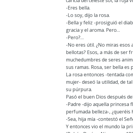
caricia del celeste sol, la roja 
-Eres bella.
-Lo soy, dijo la rosa.
-Bella y feliz -prosiguió el diab
gracia y el aroma. Pero…
-Pero?…
-No eres útil. ¿No miras esos 
bellotas? Esos, a más de ser 
muchedumbres de seres anima
sus ramas. Rosa, ser bella es
La rosa entonces -tentada com
mujer- deseó la utilidad, de t
su púrpura.
Pasó el buen Dios después del
-Padre -dijo aquella princesa 
perfumada belleza-, ¿queréis 
-Sea, hija mía -contestó el Se
Y entonces vio el mundo la pri