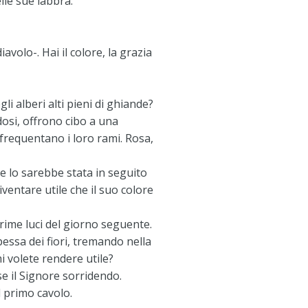
lle sue labbra.
diavolo-. Hai il colore, la grazia
li alberi alti pieni di ghiande?
dosi, offrono cibo a una
 frequentano i loro rami. Rosa,
me lo sarebbe stata in seguito
ventare utile che il suo colore
 prime luci del giorno seguente.
pessa dei fiori, tremando nella
i volete rendere utile?
ose il Signore sorridendo.
l primo cavolo.