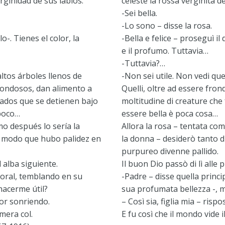
virginidad de sus labios.
celeste la rossa verginità de
-Sei bella.
-Lo sono – disse la rosa.
lo-. Tienes el color, la
-Bella e felice – proseguì il 
e il profumo. Tuttavia…
-Tuttavia?…
altos árboles llenos de
-Non sei utile. Non vedi queg
frondosos, dan alimento a
Quelli, oltre ad essere fron
dos que se detienen bajo
moltitudine di creature che
 poco…
essere bella è poca cosa…
o después lo sería la
Allora la rosa – tentata co
al modo que hubo palidez en
la donna – desiderò tanto di
purpureo divenne pallido.
 alba siguiente.
Il buon Dio passò di lì alle
floral, temblando en su
-Padre – disse quella princi
hacerme útil?
sua profumata bellezza -, m
ñor sonriendo.
– Così sia, figlia mia – risp
mera col.
E fu così che il mondo vide i