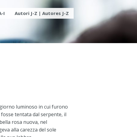
A-I
Autori J-Z | Autores J-Z
 giorno luminoso in cui furono
a fosse tentata dal serpente, il
 bella rosa nuova, nel
eva alla carezza del sole