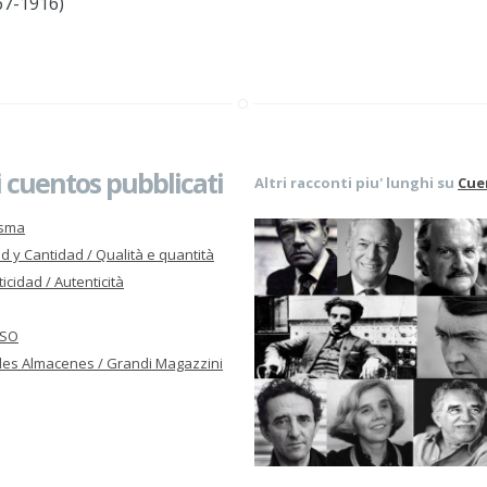
67-1916)
 cuentos pubblicati
Altri racconti piu' lunghi su
Cue
asma
d y Cantidad / Qualità e quantità
icidad / Autenticità
ISO
es Almacenes / Grandi Magazzini