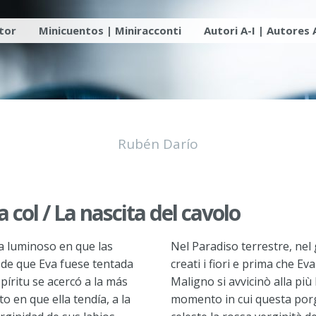
utor
Minicuentos | Miniracconti
Autori A-I | Autores 
Rubén Darío
a col / La nascita del cavolo
ía luminoso en que las
Nel Paradiso terrestre, nel
s de que Eva fuese tentada
creati i fiori e prima che Ev
píritu se acercó a la más
Maligno si avvicinò alla più
 en que ella tendía, a la
momento in cui questa porg