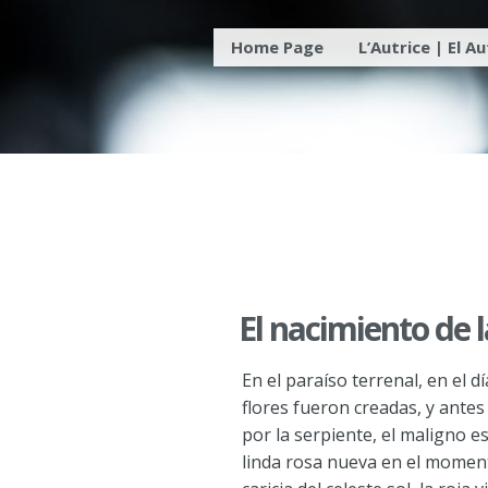
Skip
Home Page
L’Autrice | El A
to
content
El nacimiento de l
En el paraíso terrenal, en el d
flores fueron creadas, y ante
por la serpiente, el maligno es
linda rosa nueva en el momento