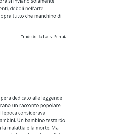
llora si inviano solamente
ti, deboli nell’arte
 sopra tutto che manchino di
Tradotto da Laura Ferruta
opera dedicato alle leggende
narrano un racconto popolare
ell’epoca considerava
bambini. Un bambino testardo
 la malattia e la morte. Ma