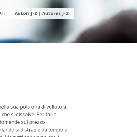
A-I
Autori J-Z | Autores J-Z
lla sua poltrona di velluto a
che si dissolve. Per farlo
o domande sul prezzo
rlando si distrae e dà tempo a