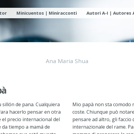
utor
Minicuentos | Miniracconti
Autori A-I | Autores 
Ana Maria Shua
pà
sillón de pana. Cualquiera
Mio papà non sta comodo ne
Para hacerlo pensar en otra
coste. Chiunque può notare 
el precio internacional del
pensare ad altro, gli facci
le da tiempo a mamá de
internazionale del rame. Pa