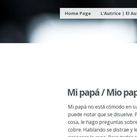
Skip
Home Page
L’Autrice | El A
to
content
Mi papá / Mio pa
Mi papá no está cómodo en su 
puede notar que se disuelve. 
cosa, le hago preguntas sobre 
cobre. Hablando se distrae y 