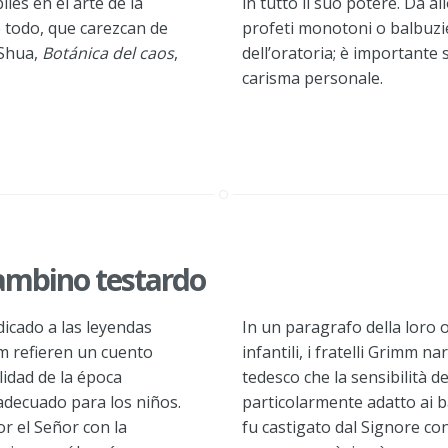
es en el arte de la
in tutto il suo potere. Da a
e todo, que carezcan de
profeti monotoni o balbuzien
 Shua,
Botánica del caos
,
dell’oratoria; è importante
carisma personale.
 bambino testardo
icado a las leyendas
In un paragrafo della loro 
m refieren un cuento
infantili, i fratelli Grimm 
lidad de la época
tedesco che la sensibilità d
adecuado para los niños.
particolarmente adatto ai 
r el Señor con la
fu castigato dal Signore con