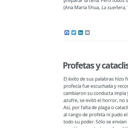
preparar la cena. Pero todos
(Ana Maria Shua,
La sueňera
,
F
T
L
E
a
w
i
m
c
i
n
a
e
t
k
i
b
t
e
l
o
e
d
o
r
I
Profetas y catacli
k
n
El éxito de sus palabras hizo f
profecía fue escuchada y rec
cambiaron su conducta impía y 
azufre, se evitó el horror, no 
Así, por falta de plaga o cata
al rango de profeta ni pudo e
todo su poder. Sólo se envían