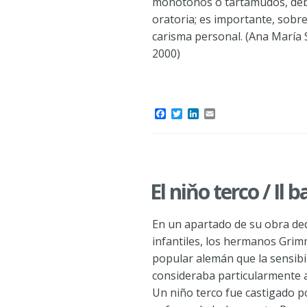
monótonos o tartamudos, débil
oratoria; es importante, sobr
carisma personal. (Ana María
2000)
F
T
L
E
a
w
i
m
c
i
n
a
e
t
k
i
b
t
e
l
o
e
d
o
r
I
El niňo terco / Il
k
n
En un apartado de su obra ded
infantiles, los hermanos Grim
popular alemán que la sensibi
consideraba particularmente 
Un niño terco fue castigado po