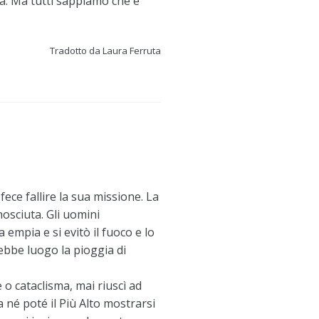
. Ma tutti sappiamo che è
Tradotto da Laura Ferruta
fece fallire la sua missione. La
nosciuta. Gli uomini
empia e si evitò il fuoco e lo
 ebbe luogo la pioggia di
 o cataclisma, mai riuscì ad
 né poté il Più Alto mostrarsi