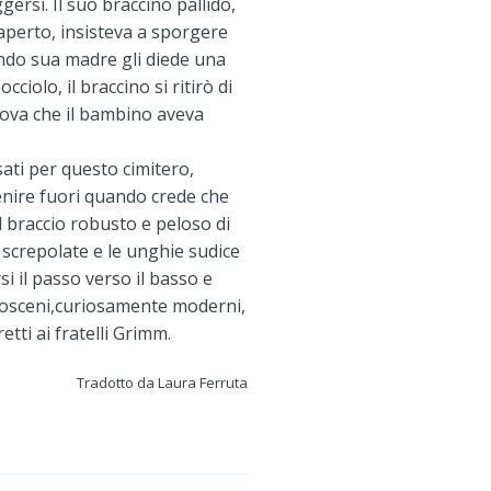
gersi. Il suo braccino pallido,
aperto, insisteva a sporgere
ndo sua madre gli diede una
iolo, il braccino si ritirò di
rova che il bambino aveva
ati per questo cimitero,
nire fuori quando crede che
l braccio robusto e peloso di
 screpolate e le unghie sudice
rsi il passo verso il basso e
ti osceni,curiosamente moderni,
etti ai fratelli Grimm.
Tradotto da Laura Ferruta