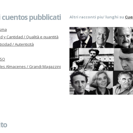
 cuentos pubblicati
Altri racconti piu' lunghi su
Cue
asma
d y Cantidad / Qualità e quantità
icidad / Autenticità
ISO
es Almacenes / Grandi Magazzini
ito