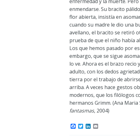
enfermedad y la muerte. Pero 
enmendarse. Su bracito pálid
flor abierta, insistía en asoma
cuando su madre le dio una b
avellano, el bracito se retiró o
prueba de que el niño había a
Los que hemos pasado por es
embargo, que se sigue asoma
lo ve. Ahora es el brazo reci
adulto, con los dedos agrietad
tierra por el trabajo de abrirs
arriba. A veces hace gestos o
modernos, que los filólogos co
hermanos Grimm. (Ana Maria
fantasmas
, 2004)
F
T
L
E
a
w
i
m
c
i
n
a