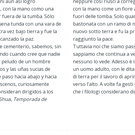
ni aun así logró
neppure così riuscì a correg
o, con la mano como una
con la mano come un fiore 
r fuera de la tumba. Sólo
fuori delle tomba. Solo qua
uena tunda con una vara de
bastonata con un ramo di nocc
tra vez bajo tierra y fue la
nuovo sotto terra e fu la p
lcanzado la paz.
raggiunto la pace.
e cementerio, sabemos, sin
Tuttavia noi che siamo pass
ndo cuando cree que nadie
sappiamo che continua a ve
o y peludo de un hombre
nessuno lo vede. Adesso è i
os y las uñas sucias de
un uomo adulto, con le dita
e paso hacia abajo y hacia
di terra per il lavoro di apri
bscenos, curiosamente
verso l’alto. A volte fa ges
nsideran dirigidos a los
che i filologi considerano dir
 Shua,
Temporada de