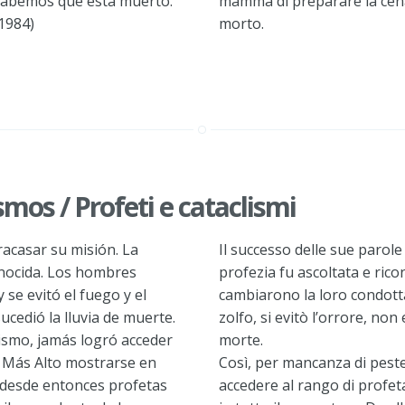
 sabemos que está muerto.
mamma di preparare la cena
 1984)
morto.
smos / Profeti e cataclismi
racasar su misión. La
Il successo delle sue parole 
onocida. Los hombres
profezia fu ascoltata e rico
se evitó el fuego y el
cambiarono la loro condotta 
sucedió la lluvia de muerte.
zolfo, si evitò l’orrore, non
clismo, jamás logró acceder
morte.
l Más Alto mostrarse en
Così, per mancanza di peste
 desde entonces profetas
accedere al rango di profeta