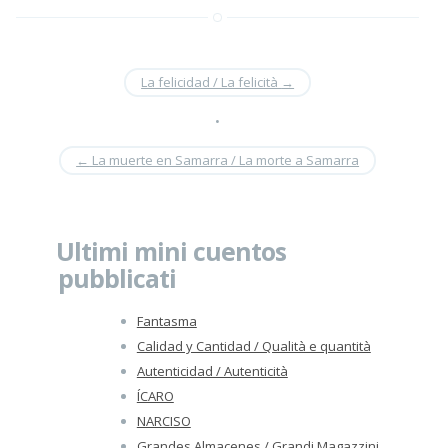
La felicidad / La felicità
→
•
←
La muerte en Samarra / La morte a Samarra
Ultimi mini cuentos
pubblicati
Fantasma
Calidad y Cantidad / Qualità e quantità
Autenticidad / Autenticità
ÍCARO
NARCISO
Grandes Almacenes / Grandi Magazzini