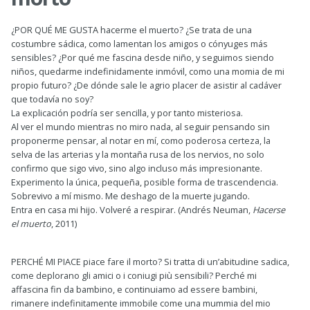
¿POR QUÉ ME GUSTA hacerme el muerto? ¿Se trata de una
costumbre sádica, como lamentan los amigos o cónyuges más
sensibles? ¿Por qué me fascina desde niño, y seguimos siendo
niños, quedarme indefinidamente inmóvil, como una momia de mi
propio futuro? ¿De dónde sale le agrio placer de asistir al cadáver
que todavía no soy?
La explicación podría ser sencilla, y por tanto misteriosa.
Al ver el mundo mientras no miro nada, al seguir pensando sin
proponerme pensar, al notar en mí, como poderosa certeza, la
selva de las arterias y la montaña rusa de los nervios, no solo
confirmo que sigo vivo, sino algo incluso más impresionante.
Experimento la única, pequeña, posible forma de trascendencia.
Sobrevivo a mí mismo. Me deshago de la muerte jugando.
Entra en casa mi hijo. Volveré a respirar. (Andrés Neuman,
Hacerse
el muerto
, 2011)
PERCHÉ MI PIACE piace fare il morto? Si tratta di un’abitudine sadica,
come deplorano gli amici o i coniugi più sensibili? Perché mi
affascina fin da bambino, e continuiamo ad essere bambini,
rimanere indefinitamente immobile come una mummia del mio