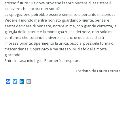
stesso futuro? Da dove proviene l’aspro piacere di assistere il
cadavere che ancora non sono?
La spiegazione potrebbe essere semplice e pertanto misteriosa.
Vedere il mondo mentre non sto guardando niente, pensare
senza decidere di pensare, notare in me, con grande certezza, la
giungla delle arterie e la montagna russa dei nervi, non solo mi
conferma che continuo a vivere, ma anche qualcosa di più
impressionante. Sperimento la unica, piccola, possibile forma di
trascendenza. Sopravvivo a me stesso. Mi disfo della morte
giocando.
Entra in casa mio figlio. Ritornerò a respirare.
Tradotto da Laura Ferruta
F
T
L
E
a
w
i
m
c
i
n
a
e
t
k
i
b
t
e
l
o
e
d
o
r
I
k
n