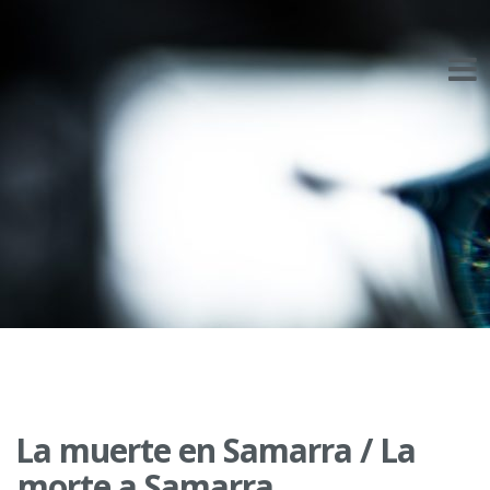
Skip
to
content
La muerte en Samarra / La
morte a Samarra