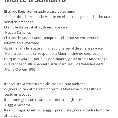
El criado llega aterrorizado a casa de su amo.
-Señor -dice -he visto a la Muerte en el mercado y me ha hecho una
señal de amenaza.
El amo le da un caballo y dinero, y le dice:
-Huye a Samarra.
El criado huye. Esa tarde, temprano, el señor se encuentra la
Muerte en el mercado.
-Esta mañana le hiciste a mi criado una señal de amenaza -dice.
-No era de amenaza -responde la Muerte- sino de sorpresa.
Porque lo veía ahí, tan lejos de Samarra, y esta misma tarde tengo
que recogerlo allá. (Gabriel García Marquez,
Los funerales de la
Mamá Grande
, 1962)
Il servo arriva terrorizzato alla casa del suo padrone.
-Signore -dice – al mercato ho visto la Morte che mi ha fatto un
gesto minaccioso .
Il padrone gli dà un cavallo e del denaro e gli dice :
-Fuggi a Samarra.
Il servo fugge. Quel pomeriggio, presto, il signore incontra la Morte
al mercato.