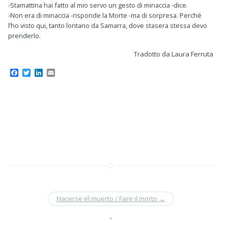
-Stamattina hai fatto al mio servo un gesto di minaccia -dice.
-Non era di minaccia -risponde la Morte -ma di sorpresa. Perché
l’ho visto qui, tanto lontano da Samarra, dove stasera stessa devo
prenderlo.
Tradotto da Laura Ferruta
F
T
L
E
a
w
i
m
c
i
n
a
e
t
k
i
b
t
e
l
o
e
d
o
r
I
k
n
Hacerse el muerto / Fare il morto
→
•